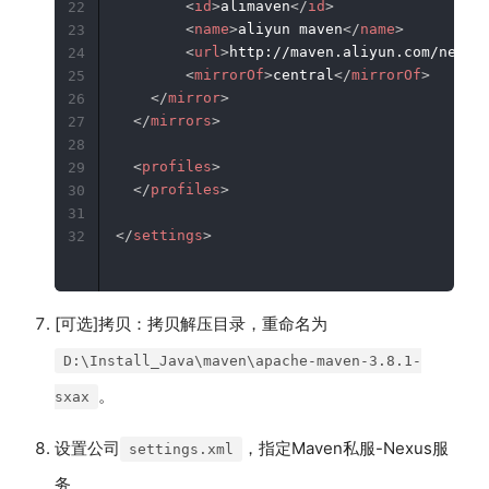
<
id
>
alimaven
</
id
>
22
<
name
>
aliyun maven
</
name
>
23
<
url
>
http://maven.aliyun.com/nexus
24
<
mirrorOf
>
central
</
mirrorOf
>
25
</
mirror
>
26
</
mirrors
>
27
28
<
profiles
>
29
</
profiles
>
30
31
</
settings
>
32
[可选]拷贝：拷贝解压目录，重命名为
D:\Install_Java\maven\apache-maven-3.8.1-
。
sxax
设置公司
，指定Maven私服-Nexus服
settings.xml
务