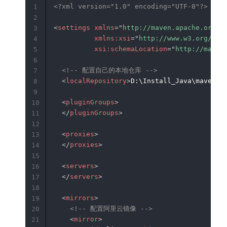
<?xml version="1.0" encoding="UTF-8"?>
1
2
<
settings
xmlns
=
"
http://maven.apache.org/S
3
xmlns:
xsi
=
"
http://www.w3.org/200
4
xsi:
schemaLocation
=
"
http://maven
5
6
<!-- 配置自己的本地仓库 -->
7
<
localRepository
>
D:\Install_Java\maven\r
8
9
<
pluginGroups
>
10
</
pluginGroups
>
11
12
<
proxies
>
13
</
proxies
>
14
15
<
servers
>
16
</
servers
>
17
18
<
mirrors
>
19
<!-- 配置阿里云镜像 -->
20
<
mirror
>
21