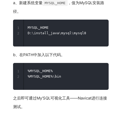
a、新建系统变量
，值为MySQL安装路
MYSQL_HOME
径。
MYSQL_HOME

1
D:
\
install_java
\
mysql
\
2
b、在PATH中加入以下代码。
%MYSQL_HOME%

1
%MYSQL_HOME%
\
2
之后即可通过My'SQL可视化工具——Navicat进行连接
测试。