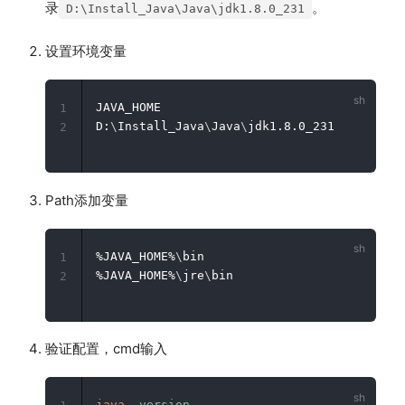
录
。
D:\Install_Java\Java\jdk1.8.0_231
设置环境变量
JAVA_HOME

1
D:
\
Install_Java
\
Java
\
2
Path添加变量
%JAVA_HOME%
\
bin

1
%JAVA_HOME%
\
jre
\
2
验证配置，cmd输入
java
-version