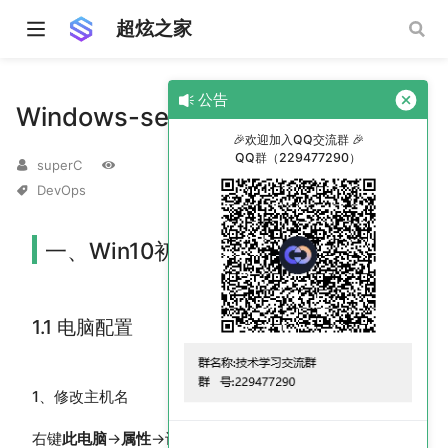
超炫之家
公告
Windows-setup
🎉欢迎加入QQ交流群 🎉
QQ群（229477290）
superC
DevOps
一、Win10初装
1.1 电脑配置
1、修改主机名
右键
此电脑
→
属性
→计算机名、域和工作组设置，点击
更