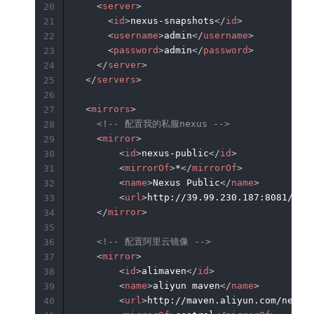
<
server
>
20
<
id
>
nexus-snapshots
</
id
>
21
<
username
>
admin
</
username
>
22
<
password
>
admin
</
password
>
23
</
server
>
24
</
servers
>
25
26
<
mirrors
>
27
<!-- 配置我的私服nexus -->
28
<
mirror
>
29
<
id
>
nexus-public
</
id
>
30
<
mirrorOf
>
*
</
mirrorOf
>
31
<
name
>
Nexus Public
</
name
>
32
<
url
>
http://39.99.230.187:8081/rep
33
</
mirror
>
34
35
<!-- 配置阿里云镜像 -->
36
<
mirror
>
37
<
id
>
alimaven
</
id
>
38
<
name
>
aliyun maven
</
name
>
39
<
url
>
http://maven.aliyun.com/nexus
40