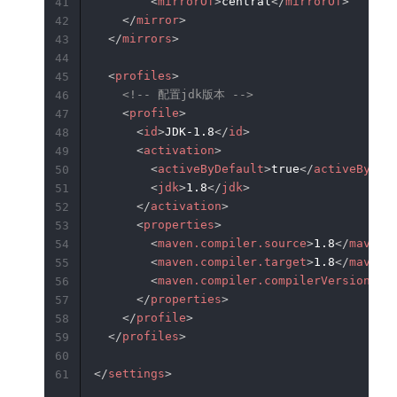
<
mirrorOf
>
central
</
mirrorOf
>
41
</
mirror
>
42
</
mirrors
>
43
44
<
profiles
>
45
<!-- 配置jdk版本 -->
46
<
profile
>
47
<
id
>
JDK-1.8
</
id
>
48
<
activation
>
49
<
activeByDefault
>
true
</
activeByDef
50
<
jdk
>
1.8
</
jdk
>
51
</
activation
>
52
<
properties
>
53
<
maven.compiler.source
>
1.8
</
maven.
54
<
maven.compiler.target
>
1.8
</
maven.
55
<
maven.compiler.compilerVersion
>
1.
56
</
properties
>
57
</
profile
>
58
</
profiles
>
59
60
</
settings
>
61