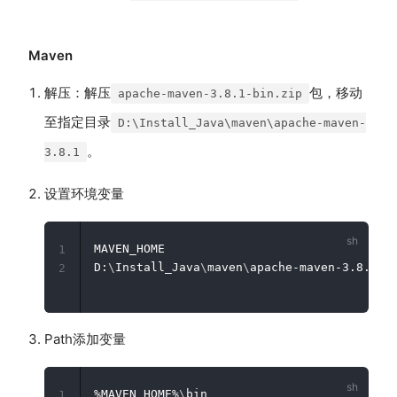
Maven
解压：解压
包，移动
apache-maven-3.8.1-bin.zip
至指定目录
D:\Install_Java\maven\apache-maven-
。
3.8.1
设置环境变量
MAVEN_HOME

1
D:
\
Install_Java
\
maven
\
2
Path添加变量
%MAVEN_HOME%
\
1