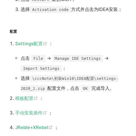
选择
方式并点击为IDEA安装；
Activation code
配置
(opens new window)
Settings配置
：
点击
->
->
File
Manage IDE Settings
；
Import Settings
选择
\cccNote\初装Win10\IDEA配置\settings-
配置文件，点击
完成导入。
2020_1.zip
OK
(opens new window)
模板配置
：
(opens new window)
手动安装插件
；
(opens new window)
JReble+XRebel
；