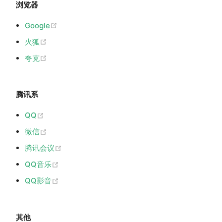
浏览器
(opens new window)
Google
(opens new window)
火狐
(opens new window)
夸克
腾讯系
(opens new window)
QQ
(opens new window)
微信
(opens new window)
腾讯会议
(opens new window)
QQ音乐
(opens new window)
QQ影音
其他