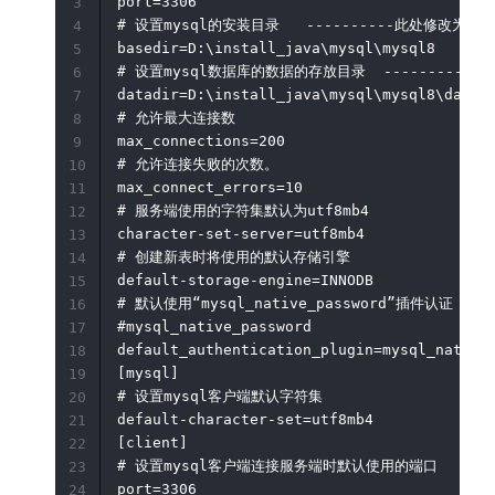
port=3306

3
# 设置mysql的安装目录   ----------此处修改为自己的
4
basedir=D:\install_java\mysql\mysql8

5
# 设置mysql数据库的数据的存放目录  ---------此
6
datadir=D:\install_java\mysql\mysql8\data

7
# 允许最大连接数

8
max_connections=200

9
# 允许连接失败的次数。

10
max_connect_errors=10

11
# 服务端使用的字符集默认为utf8mb4

12
character-set-server=utf8mb4

13
# 创建新表时将使用的默认存储引擎

14
default-storage-engine=INNODB

15
# 默认使用“mysql_native_password”插件认证

16
#mysql_native_password

17
default_authentication_plugin=mysql_native_
18
[mysql]

19
# 设置mysql客户端默认字符集

20
default-character-set=utf8mb4

21
[client]

22
# 设置mysql客户端连接服务端时默认使用的端口

23
port=3306

24