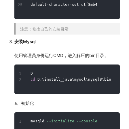
25
注意：修改自己的安装目录
安装Mysql
使用管理员身份运行CMD，进入解压的bin目录。
1
cd
 D:
\
install_java
\
mysql
\
mysql8
\
2
a、初始化
mysqld 
--initialize
--console
1