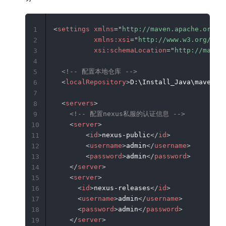
<
settings
xmlns
=
"
http://maven.apache.org/S
1
xmlns:
xsi
=
"
http://www.w3.org/200
2
xsi:
schemaLocation
=
"
http://maven
3
4
<!-- 配置本地仓库 -->
5
<
localRepository
>
D:\Install_Java\maven\r
6
7
<
servers
>
8
<!-- 配置nexus私服的认证信息 -->
9
<
server
>
10
<
id
>
nexus-public
</
id
>
11
<
username
>
admin
</
username
>
12
<
password
>
admin
</
password
>
13
</
server
>
14
<
server
>
15
<
id
>
nexus-releases
</
id
>
16
<
username
>
admin
</
username
>
17
<
password
>
admin
</
password
>
18
</
server
>
19