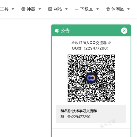
工具
神器
网站
下载区
休闲区
公告
阿里巴巴
🎉欢迎加入QQ交流群 🎉
阿里商城
QQ群（229477290）
阿里云
云服务器ECS
域名
短信服务SMS