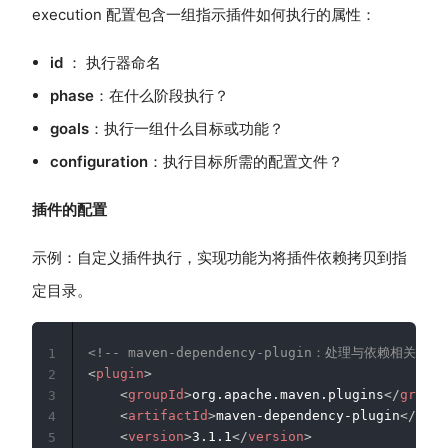
execution 配置包含一组指示插件如何执行的属性：
id
： 执行器命名
phase
：在什么阶段执行？
goals
：执行一组什么目标或功能？
configuration
：执行目标所需的配置文件？
插件的配置
示例：自定义插件执行，实现功能为将插件依赖拷贝到指
定目录。
<!-- maven-dependency-plugin：处理与依赖相关的插
1
<
plugin
>
2
<
groupId
>
org.apache.maven.plugins
</
groupI
3
<
artifactId
>
maven-dependency-plugin
</
arti
4
<
version
>
3.1.1
</
version
>
5