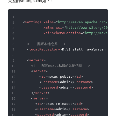
完整的settings.xml如下：
1
<
settings
xmlns
=
"
http://maven.apache.org/SETT
2
xmlns:
xsi
=
"
http://www.w3.org/2001/X
3
xsi:
schemaLocation
=
"
http://maven.ap
4
5
<!-- 配置本地仓库 -->
6
<
localRepository
>
D:\Install_java\maven_Repo
7
8
<
servers
>
9
<!-- 配置nexus私服的认证信息 -->
10
<
server
>
11
<
id
>
nexus-public
</
id
>
12
<
username
>
admin
</
username
>
13
<
password
>
admin
</
password
>
14
</
server
>
15
<
server
>
16
<
id
>
nexus-releases
</
id
>
17
<
username
>
admin
</
username
>
18
<
password
>
admin
</
password
>
19