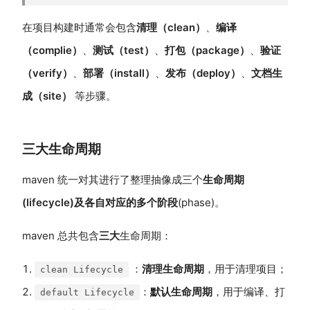
在项目构建时通常会包含
清理（clean）
、
编译
（complie）
、
测试（test）
、
打包（package）
、
验证
（verify）
、
部署（install）
、
发布（deploy）
、
文档生
成（site）
等步骤。
三大生命周期
maven 统一对其进行了整理抽像成三个
生命周期
(lifecycle)
及各自对应的多个
阶段
(phase)。
maven 总共包含
三大
生命周期：
：
清理生命周期
，用于清理项目；
clean Lifecycle
：
默认生命周期
，用于编译、打
default Lifecycle