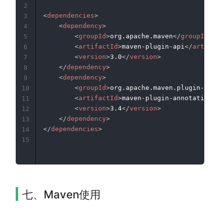
2
<
dependencies
>
3
<
dependency
>
4
<
groupId
>
org.apache.maven
</
groupId
>
5
<
artifactId
>
maven-plugin-api
</
artifac
6
<
version
>
3.0
</
version
>
7
</
dependency
>
8
<
dependency
>
9
<
groupId
>
org.apache.maven.plugin-tool
10
<
artifactId
>
maven-plugin-annotations
<
11
<
version
>
3.4
</
version
>
12
</
dependency
>
13
</
dependencies
>
14
15
七、Maven使用