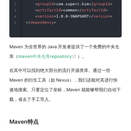
<
groupId
>
com.superc.kim
</
groupId
>
2
<
artifactId
>
common
</
artifactId
>
3
<
version
>
1.0.0-SNAPSHOT
</
version
>
4
</
dependency
>
5
Maven 为全世界的 Java 开发者提供了一个免费的中央仓
(opens new window)
库（
maven中央仓库repository
）。
在其中可以找到绝大部分的流行开源类库。通过一些
Maven 的衍生工具（如 Nexus），我们还能对其进行快
速地搜索。只要定位了坐标，Maven 就能够帮我们自动下
载，省去了手工导入。
Maven特点