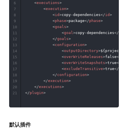
<
executions
>
6
<
execution
>
7
<
id
>
copy-dependencies
</
id
>
8
<
phase
>
package
</
phase
>
9
<
goals
>
10
<
goal
>
copy-dependencies
</
goal
11
</
goals
>
12
<
configuration
>
13
<
outputDirectory
>
${project.bu
14
<
overWriteReleases
>
false
</
ove
15
<
overWriteSnapshots
>
true
</
ove
16
<
excludeTransitive
>
true
</
excl
17
</
configuration
>
18
</
execution
>
19
</
executions
>
20
</
plugin
>
21
默认插件