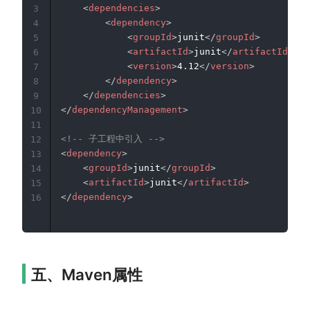
<
dependencies
>
3
<
dependency
>
4
<
groupId
>
junit
</
groupId
>
5
<
artifactId
>
junit
</
artifactId
>
6
<
version
>
4.12
</
version
>
7
</
dependency
>
8
</
dependencies
>
9
</
dependencyManagement
>
10
11
<!-- 子工程中引入 -->
12
<
dependency
>
13
<
groupId
>
junit
</
groupId
>
14
<
artifactId
>
junit
</
artifactId
>
15
</
dependency
>
16
五、Maven属性