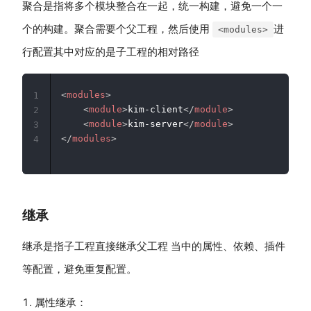
聚合是指将多个模块整合在一起，统一构建，避免一个一
个的构建。聚合需要个父工程，然后使用
进
<modules>
行配置其中对应的是子工程的相对路径
<
modules
>
1
<
module
>
kim-client
</
module
>
2
<
module
>
kim-server
</
module
>
3
</
modules
>
4
继承
继承是指子工程直接继承父工程 当中的属性、依赖、插件
等配置，避免重复配置。
属性继承：