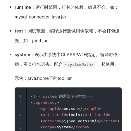
runtime
：运行时范围，打包时依赖，编译不会。如：
mysql-connector-java.jar
test
：测试范围，编译运行测试用例依赖，不会打包进
去。如：junit.jar
system
：表示由系统中CLASSPATH指定。编译时依
赖，不会打包进去。配合
一起使用。
<systemPath>
示例：java.home下的tool.jar
<!-- system 的通常使用方式-->
1
<
dependency
>
2
<
groupId
>
com.sun
</
groupId
>
3
<
artifactId
>
tools
</
artifactId
>
4
<
version
>
${java.version}
</
version
>
5
<
scope
>
system
</
scope
>
6