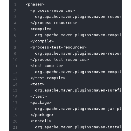
<phases>

1
  <process-resources>

2
    org.apache.maven.plugins:maven-resources-
3
  </process-resources>

4
  <compile>

5
    org.apache.maven.plugins:maven-compiler-p
6
  </compile>

7
  <process-test-resources>

8
    org.apache.maven.plugins:maven-resources-
9
  </process-test-resources>

10
  <test-compile>

11
    org.apache.maven.plugins:maven-compiler-p
12
  </test-compile>

13
  <test>

14
    org.apache.maven.plugins:maven-surefire-p
15
  </test>

16
  <package>

17
    org.apache.maven.plugins:maven-jar-plugin
18
  </package>

19
  <install>

20
    org.apache.maven.plugins:maven-install-pl
21