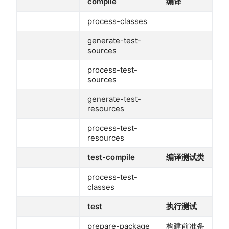
compile
编译
process-classes
generate-test-
sources
process-test-
sources
generate-test-
resources
process-test-
resources
test-compile
编译测试类
process-test-
classes
test
执行测试
prepare-package
构建前准备