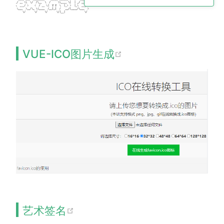
(opens new windo
VUE-ICO图片生成
(opens new window)
艺术签名